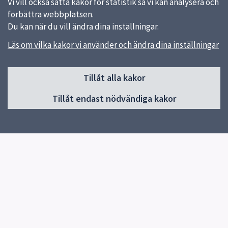
Vi vill också sätta kakor för statistik så vi kan analysera och
förbättra webbplatsen.
Du kan när du vill ändra dina inställningar.
Läs om vilka kakor vi använder och ändra dina inställningar
Sidfot
Tillåt alla kakor
Huvudmeny
Tillåt endast nödvändiga kakor
Start
Verksamhet
Om skolan
Elevhälsa
Kontakt
Snabblänkar
Uppsala kommun
Skolverket