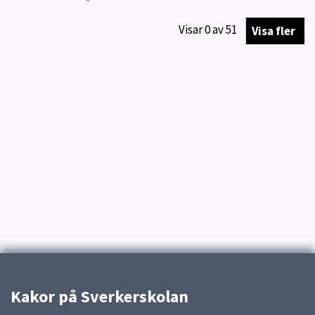
Visar
0
av
51
Visa fler
Kakor på Sverkerskolan