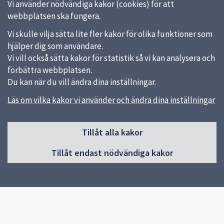
Vi använder nödvändiga kakor (cookies) för att
webbplatsen ska fungera.
Vi skulle vilja sätta lite fler kakor för olika funktioner som
hjälper dig som användare.
Vi vill också sätta kakor för statistik så vi kan analysera och
förbättra webbplatsen.
Du kan när du vill ändra dina inställningar.
Läs om vilka kakor vi använder och ändra dina inställningar
Sidfot
Tillåt alla kakor
Huvudmeny
Tillåt endast nödvändiga kakor
Start
Verksamhet
Om skolan
Elevhälsa
Kontakt